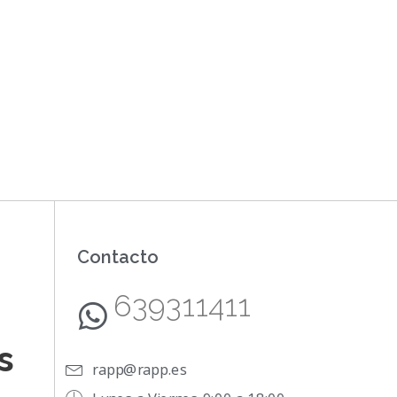
Contacto
639311411
s
rapp@rapp.es