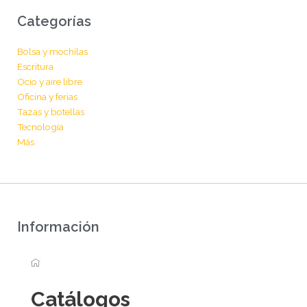
g
o
r
o
Categorías
a
k
m
Bolsa y mochilas
Escritura
Ocio y aire libre
Oficina y ferias
Tazas y botellas
Tecnología
Más
Información
Catálogos