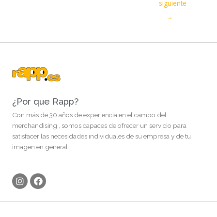
siguiente
→
¿Por que Rapp?
Con más de 30 años de experiencia en el campo del
merchandising , somos capaces de ofrecer un servicio para
satisfacer las necesidades individuales de su empresa y de tu
imagen en general.
I
F
n
a
s
c
t
e
a
b