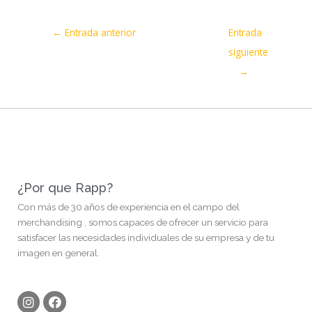
←
Entrada anterior
Entrada
siguiente
→
¿Por que Rapp?
Con más de 30 años de experiencia en el campo del
merchandising , somos capaces de ofrecer un servicio para
satisfacer las necesidades individuales de su empresa y de tu
imagen en general.
I
F
n
a