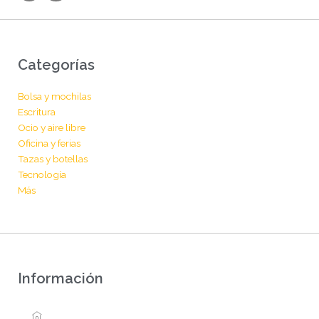
s
c
t
e
a
b
g
o
r
o
Categorías
a
k
m
Bolsa y mochilas
Escritura
Ocio y aire libre
Oficina y ferias
Tazas y botellas
Tecnología
Más
Información