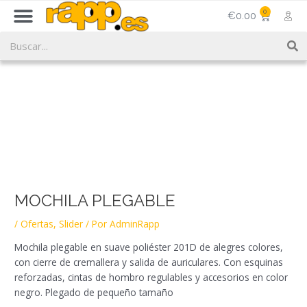
Menu
Ir
0
CART
€
0.00
al
S
contenido
Search
Navegación
de
entradas
MOCHILA PLEGABLE
/
Ofertas
,
Slider
/ Por
AdminRapp
Mochila plegable en suave poliéster 201D de alegres colores,
con cierre de cremallera y salida de auriculares. Con esquinas
reforzadas, cintas de hombro regulables y accesorios en color
negro. Plegado de pequeño tamaño