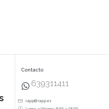
Contacto
639311411
s
rapp@rapp.es
Lunes a Viernes 9:00 a 18:00