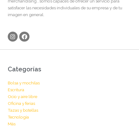
merchandising , somos capaces de ofrecer un servicio para
satisfacer las necesidades individuales de su empresa y de tu
imagen en general.
I
F
n
a
s
c
t
e
a
b
g
o
r
o
Categorías
a
k
m
Bolsa y mochilas
Escritura
Ocio y aire libre
Oficina y ferias
Tazas y botellas
Tecnología
Más